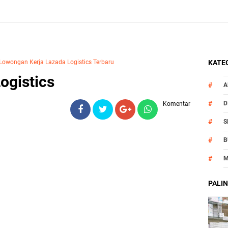
 Lowongan Kerja Lazada Logistics Terbaru
KATEG
ogistics
A
D
Komentar
S
B
M
O
PALIN