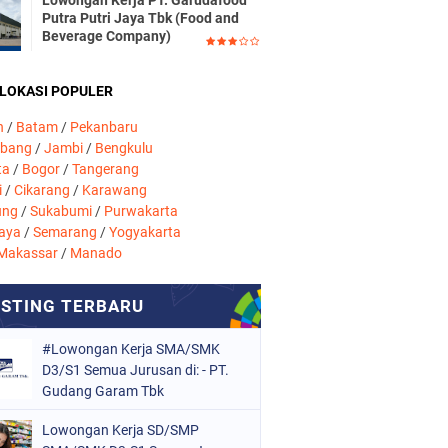
Lowongan Kerja PT. Garudafood
Putra Putri Jaya Tbk (Food and
Beverage Company)
 LOKASI POPULER
n
/
Batam
/
Pekanbaru
mbang
/
Jambi
/
Bengkulu
ta
/
Bogor
/
Tangerang
i
/
Cikarang
/
Karawang
ung
/
Sukabumi
/
Purwakarta
aya
/
Semarang
/
Yogyakarta
Makassar
/
Manado
#Lowongan Kerja SMA/SMK
D3/S1 Semua Jurusan di: - PT.
Gudang Garam Tbk
Lowongan Kerja SD/SMP