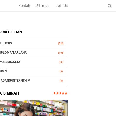
Kontak
Sitemap
Join Us
ORI PILIHAN
LL JOBS
(286)
IPLOMA/SARJANA
(106)
MA/SMK/SLTA
(66)
UMN
(3)
AGANG/INTERNSHIP
(3)
TOMOTIF
(3)
G DIMINATI