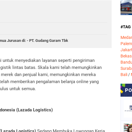
#TAG
Meda
a Jurusan di: - PT. Gudang Garam Tbk
Pale
Jakar
Bekas
 untuk menyediakan layanan seperti pengiriman
Band
ogistik lintas batas. Skala kami telah memungkinkan
Surab
k merek dan penjual kami, memungkinkan mereka
Bali
/
i telah memberikan pengalaman belanja online yang
ulus untuk semua.
donesia (Lazada Logistics)
(Lazada Logistics)
Sedang Membuka Lowongan Kerja.