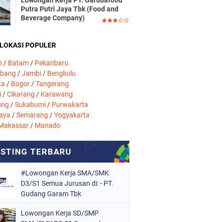
Lowongan Kerja PT. Garudafood
Putra Putri Jaya Tbk (Food and
Beverage Company)
 LOKASI POPULER
n
/
Batam
/
Pekanbaru
mbang
/
Jambi
/
Bengkulu
ta
/
Bogor
/
Tangerang
i
/
Cikarang
/
Karawang
ung
/
Sukabumi
/
Purwakarta
aya
/
Semarang
/
Yogyakarta
Makassar
/
Manado
#Lowongan Kerja SMA/SMK
D3/S1 Semua Jurusan di: - PT.
Gudang Garam Tbk
Lowongan Kerja SD/SMP