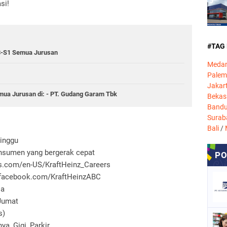
si!
#TAG
-S1 Semua Jurusan
Meda
Pale
Jakar
a Jurusan di: - PT. Gudang Garam Tbk
Bekas
Band
Surab
Bali
/
minggu
nsumen yang bergerak cepat
bs.com/en-US/KraftHeinz_Careers
.facebook.com/KraftHeinzABC
ja
 Jumat
s)
a, Gigi, Parkir