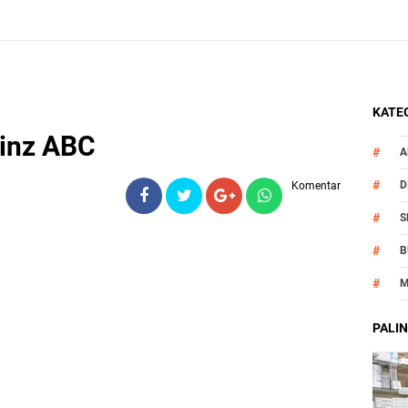
KATEG
einz ABC
A
D
Komentar
S
B
M
O
PALIN