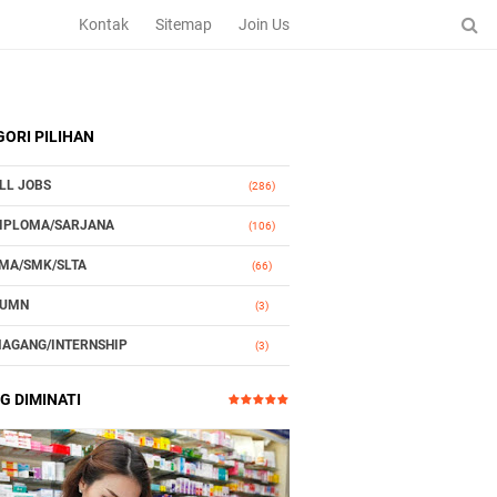
Kontak
Sitemap
Join Us
ORI PILIHAN
LL JOBS
(286)
IPLOMA/SARJANA
(106)
MA/SMK/SLTA
(66)
UMN
(3)
AGANG/INTERNSHIP
(3)
TOMOTIF
(3)
G DIMINATI