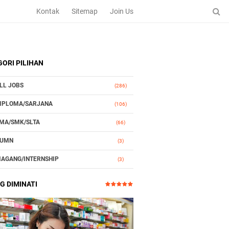
Kontak
Sitemap
Join Us
ORI PILIHAN
LL JOBS
(286)
IPLOMA/SARJANA
(106)
MA/SMK/SLTA
(66)
UMN
(3)
AGANG/INTERNSHIP
(3)
TOMOTIF
(3)
G DIMINATI