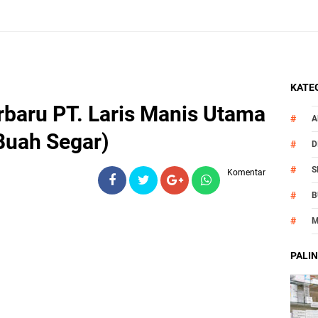
KATEG
baru PT. Laris Manis Utama
A
 Buah Segar)
D
S
Komentar
B
M
O
PALIN