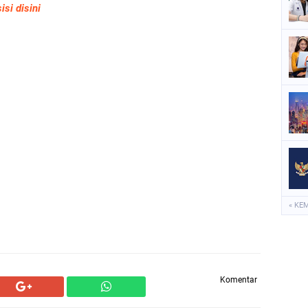
isi disini
« KE
Komentar