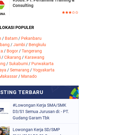
#Jobs: PT. Pertamina Training &
Consulting
 LOKASI POPULER
n
/
Batam
/
Pekanbaru
mbang
/
Jambi
/
Bengkulu
ta
/
Bogor
/
Tangerang
i
/
Cikarang
/
Karawang
ung
/
Sukabumi
/
Purwakarta
aya
/
Semarang
/
Yogyakarta
Makassar
/
Manado
#Lowongan Kerja SMA/SMK
D3/S1 Semua Jurusan di: - PT.
Gudang Garam Tbk
Lowongan Kerja SD/SMP