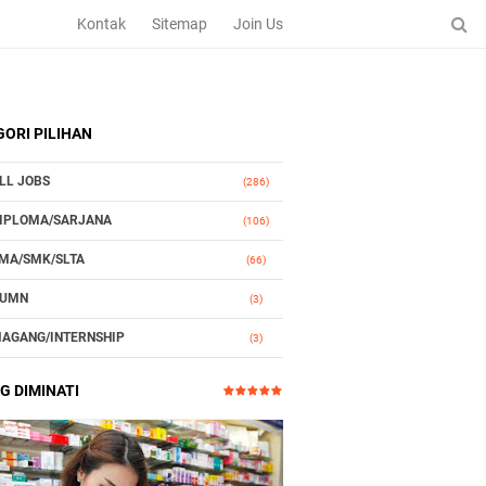
Kontak
Sitemap
Join Us
ORI PILIHAN
LL JOBS
(286)
IPLOMA/SARJANA
(106)
MA/SMK/SLTA
(66)
UMN
(3)
AGANG/INTERNSHIP
(3)
TOMOTIF
(3)
G DIMINATI