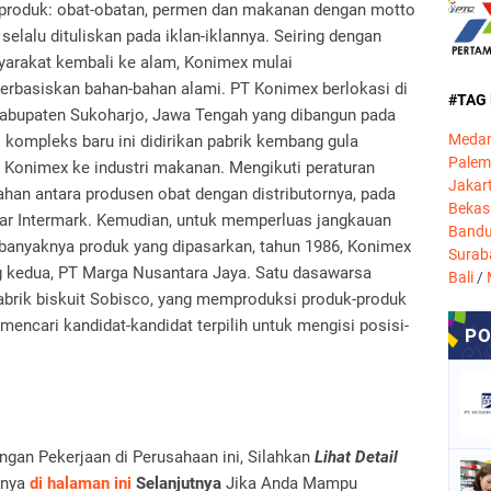
 produk: obat-obatan, permen dan makanan dengan motto
elalu dituliskan pada iklan-iklannya. Seiring dengan
arakat kembali ke alam, Konimex mulai
rbasiskan bahan-bahan alami. PT Konimex berlokasi di
#TAG
abupaten Sukoharjo, Jawa Tengah yang dibangun pada
Meda
 kompleks baru ini didirikan pabrik kembang gula
Pale
i Konimex ke industri makanan. Mengikuti peraturan
Jakar
an antara produsen obat dengan distributornya, pada
Bekas
ar Intermark. Kemudian, untuk memperluas jangkauan
Band
 banyaknya produk yang dipasarkan, tahun 1986, Konimex
Surab
ng kedua, PT Marga Nusantara Jaya. Satu dasawarsa
Bali
/
pabrik biskuit Sobisco, yang memproduksi produk-produk
encari kandidat-kandidat terpilih untuk mengisi posisi-
an Pekerjaan di Perusahaan ini, Silahkan
Lihat Detail
nya
di halaman ini
Selanjutnya
Jika Anda Mampu