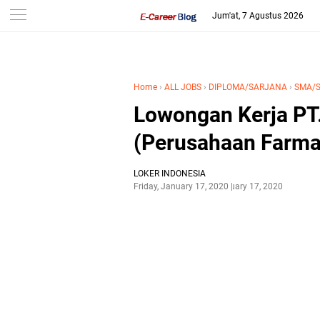
-->
Jum'at, 7 Agustus 2026
Home
›
ALL JOBS
›
DIPLOMA/SARJANA
›
SMA/S
Lowongan Kerja PT
(Perusahaan Farma
LOKER INDONESIA
Friday, January 17, 2020
January 17, 2020