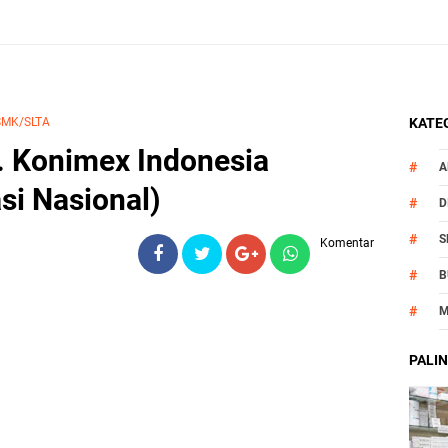
MK/SLTA
KATEG
. Konimex Indonesia
A
si Nasional)
D
S
Komentar
B
M
O
PALIN