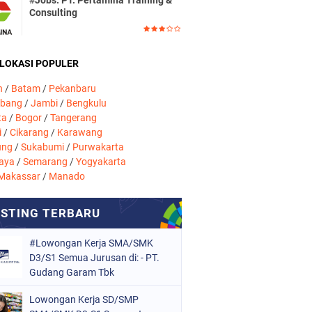
#Jobs: PT. Pertamina Training &
Consulting
 LOKASI POPULER
n
/
Batam
/
Pekanbaru
mbang
/
Jambi
/
Bengkulu
ta
/
Bogor
/
Tangerang
i
/
Cikarang
/
Karawang
ung
/
Sukabumi
/
Purwakarta
aya
/
Semarang
/
Yogyakarta
Makassar
/
Manado
#Lowongan Kerja SMA/SMK
D3/S1 Semua Jurusan di: - PT.
Gudang Garam Tbk
Lowongan Kerja SD/SMP