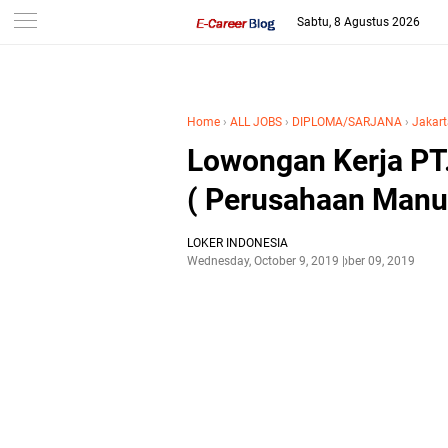
-->
Sabtu, 8 Agustus 2026
Home
›
ALL JOBS
›
DIPLOMA/SARJANA
›
Jakart
Lowongan Kerja PT.
( Perusahaan Manuf
LOKER INDONESIA
Wednesday, October 9, 2019
October 09, 2019