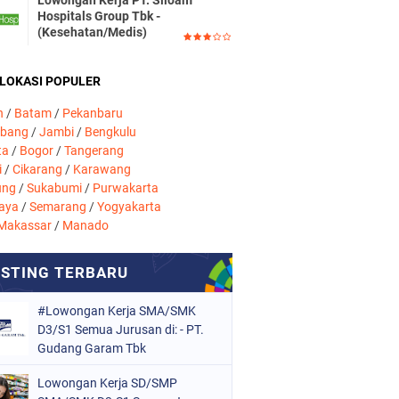
Lowongan Kerja PT. Siloam
Hospitals Group Tbk -
(Kesehatan/Medis)
 LOKASI POPULER
n
/
Batam
/
Pekanbaru
mbang
/
Jambi
/
Bengkulu
ta
/
Bogor
/
Tangerang
i
/
Cikarang
/
Karawang
ung
/
Sukabumi
/
Purwakarta
aya
/
Semarang
/
Yogyakarta
Makassar
/
Manado
#Lowongan Kerja SMA/SMK
D3/S1 Semua Jurusan di: - PT.
Gudang Garam Tbk
Lowongan Kerja SD/SMP