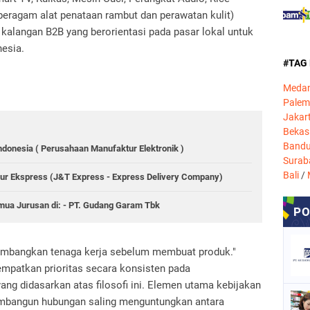
 beragam alat penataan rambut dan perawatan kulit)
 kalangan B2B yang berorientasi pada pasar lokal untuk
esia.
#TAG
Meda
Pale
Jakar
Bekas
Band
ndonesia ( Perusahaan Manufaktur Elektronik )
Surab
Bali
/
mur Ekspress (J&T Express - Express Delivery Company)
a Jurusan di: - PT. Gudang Garam Tbk
 Kembangkan tenaga kerja sebelum membuat produk."
mpatkan prioritas secara konsisten pada
g didasarkan atas filosofi ini. Elemen utama kebijakan
mbangun hubungan saling menguntungkan antara