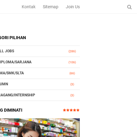
Kontak
Sitemap
Join Us
ORI PILIHAN
LL JOBS
(286)
IPLOMA/SARJANA
(106)
MA/SMK/SLTA
(66)
UMN
(3)
AGANG/INTERNSHIP
(3)
TOMOTIF
(3)
G DIMINATI