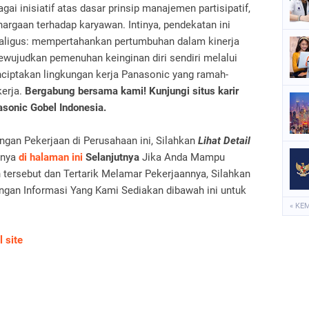
ai inisiatif atas dasar prinsip manajemen partisipatif,
hargaan terhadap karyawan. Intinya, pendekatan ini
kaligus: mempertahankan pertumbuhan dalam kinerja
ujudkan pemenuhan keinginan diri sendiri melalui
nciptakan lingkungan kerja Panasonic yang ramah-
kerja.
Bergabung bersama kami! Kunjungi situs karir
sonic Gobel Indonesia.
an Pekerjaan di Perusahaan ini, Silahkan
Lihat Detail
nya
di halaman ini
Selanjutnya
Jika Anda Mampu
tersebut dan Tertarik Melamar Pekerjaannya, Silahkan
gan Informasi Yang Kami Sediakan dibawah ini untuk
« KE
l site