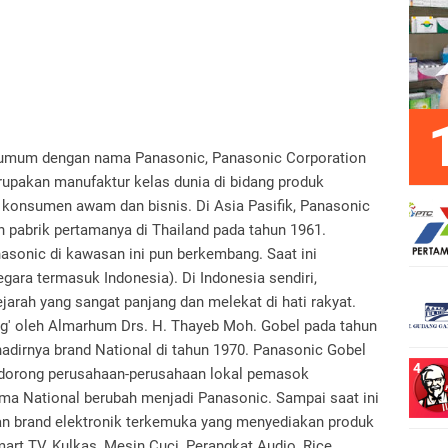
a umum dengan nama Panasonic, Panasonic Corporation
erupakan manufaktur kelas dunia di bidang produk
 konsumen awam dan bisnis. Di Asia Pasifik, Panasonic
 pabrik pertamanya di Thailand pada tahun 1961.
nasonic di kawasan ini pun berkembang. Saat ini
egara termasuk Indonesia). Di Indonesia sendiri,
arah yang sangat panjang dan melekat di hati rakyat.
ng' oleh Almarhum Drs. H. Thayeb Moh. Gobel pada tahun
hadirnya brand National di tahun 1970. Panasonic Gobel
ndorong perusahaan-perusahaan lokal pemasok
a National berubah menjadi Panasonic. Sampai saat ini
an brand elektronik terkemuka yang menyediakan produk
art TV, Kulkas, Mesin Cuci, Perangkat Audio, Rice