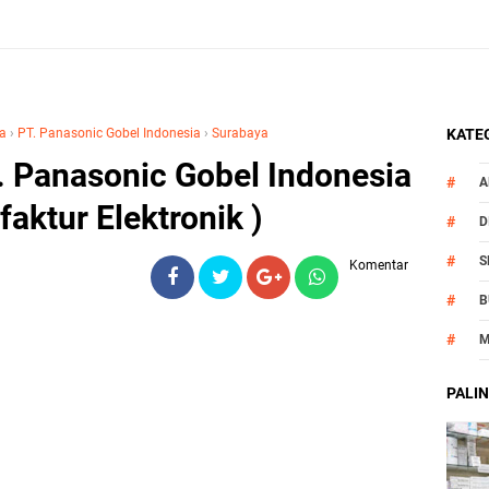
a
›
PT. Panasonic Gobel Indonesia
›
Surabaya
KATEG
 Panasonic Gobel Indonesia
A
aktur Elektronik )
D
S
Komentar
B
M
O
PALIN